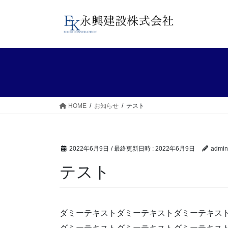
コ
ナ
ン
ビ
テ
ゲ
ン
ー
ツ
シ
へ
ョ
ス
ン
キ
に
ッ
移
HOME
お知らせ
テスト
プ
動
2022年6月9日
/ 最終更新日時 :
2022年6月9日
admin
テスト
ダミーテキストダミーテキストダミーテキス