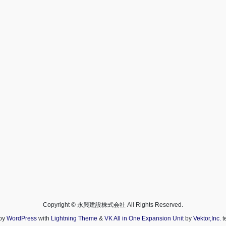
Copyright © 永興建設株式会社 All Rights Reserved.
by
WordPress
with
Lightning Theme
&
VK All in One Expansion Unit
by
Vektor,Inc.
t